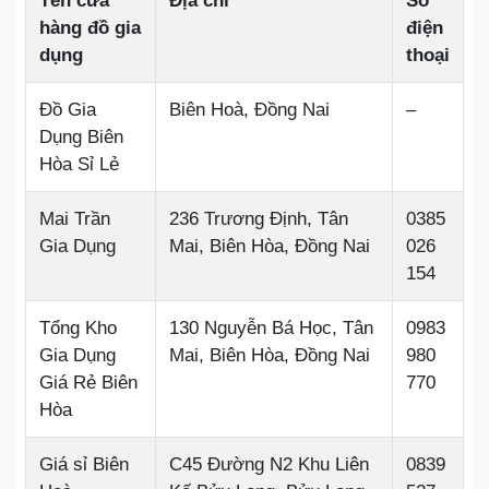
Tên cửa
Địa chỉ
Số
hàng đồ gia
điện
dụng
thoại
Đồ Gia
Biên Hoà, Đồng Nai
–
Dụng Biên
Hòa Sỉ Lẻ
Mai Trần
236 Trương Định, Tân
0385
Gia Dụng
Mai, Biên Hòa, Đồng Nai
026
154
Tổng Kho
130 Nguyễn Bá Học, Tân
0983
Gia Dụng
Mai, Biên Hòa, Đồng Nai
980
Giá Rẻ Biên
770
Hòa
Giá sỉ Biên
C45 Đường N2 Khu Liên
0839