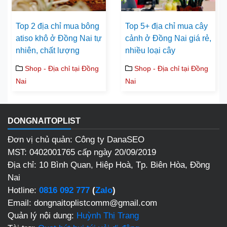
Top 2 địa chỉ mua bông
Top 5+ địa chỉ mua cây
atiso khô ở Đồng Nai tự
cảnh ở Đồng Nai giá rẻ,
nhiên, chất lượng
nhiều loại cây
Shop - Địa chỉ tại Đồng
Shop - Địa chỉ tại Đồng
Nai
Nai
DONGNAITOPLIST
Đơn vị chủ quản: Công ty DanaSEO
MST: 0402001765 cấp ngày 20/09/2019
Địa chỉ:
10 Bình Quan, Hiệp Hoà, Tp. Biên Hòa, Đồng
Nai
Hotline:
0816 092 777
(
Zalo
)
Email: dongnaitoplistcomm@gmail.com
Quản lý nội dung:
Huỳnh Thị Trang