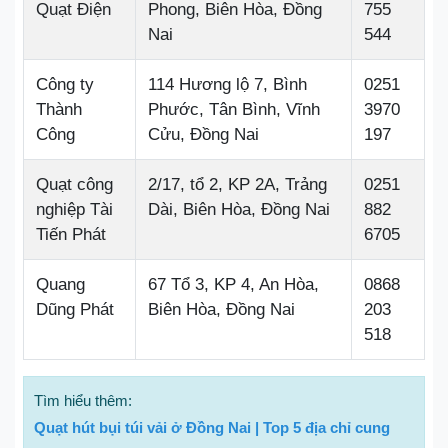
Quạt Điện
Phong, Biên Hòa, Đồng
755
Nai
544
Công ty
114 Hương lộ 7, Bình
0251
Thành
Phước, Tân Bình, Vĩnh
3970
Công
Cửu, Đồng Nai
197
Quạt công
2/17, tổ 2, KP 2A, Trảng
0251
nghiệp Tài
Dài, Biên Hòa, Đồng Nai
882
Tiến Phát
6705
Quang
67 Tổ 3, KP 4, An Hòa,
0868
Dũng Phát
Biên Hòa, Đồng Nai
203
518
Tìm hiểu thêm:
Quạt hút bụi túi vải ở Đồng Nai | Top 5 địa chỉ cung