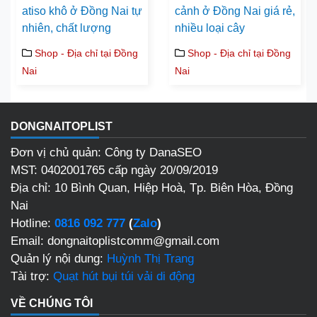
atiso khô ở Đồng Nai tự
cảnh ở Đồng Nai giá rẻ,
nhiên, chất lượng
nhiều loại cây
Shop - Địa chỉ tại Đồng
Shop - Địa chỉ tại Đồng
Nai
Nai
DONGNAITOPLIST
Đơn vị chủ quản: Công ty DanaSEO
MST: 0402001765 cấp ngày 20/09/2019
Địa chỉ:
10 Bình Quan, Hiệp Hoà, Tp. Biên Hòa, Đồng
Nai
Hotline:
0816 092 777
(
Zalo
)
Email: dongnaitoplistcomm@gmail.com
Quản lý nội dung:
Huỳnh Thị Trang
Tài trợ:
Quạt hút bụi túi vải di động
VỀ CHÚNG TÔI