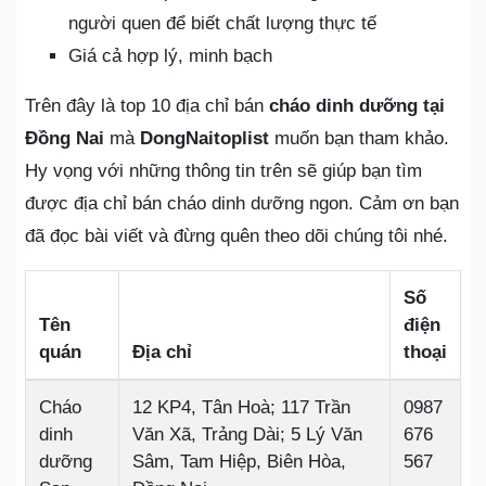
người quen để biết chất lượng thực tế
Giá cả hợp lý, minh bạch
Trên đây là top 10 địa chỉ bán
cháo dinh dưỡng tại
Đồng Nai
mà
DongNaitoplist
muốn bạn tham khảo.
Hy vọng với những thông tin trên sẽ giúp bạn tìm
được địa chỉ bán cháo dinh dưỡng ngon. Cảm ơn bạn
đã đọc bài viết và đừng quên theo dõi chúng tôi nhé.
Số
Tên
điện
quán
Địa chỉ
thoại
Cháo
12 KP4, Tân Hoà; 117 Trần
0987
dinh
Văn Xã, Trảng Dài; 5 Lý Văn
676
dưỡng
Sâm, Tam Hiệp, Biên Hòa,
567