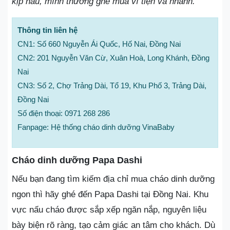
kịp nấu, mình thường ghé mua vì tiện và nhanh.
Thông tin liên hệ
CN1: Số 660 Nguyễn Ái Quốc, Hố Nai, Đồng Nai
CN2: 201 Nguyễn Văn Cừ, Xuân Hoà, Long Khánh, Đồng
Nai
CN3: Số 2, Chợ Trảng Dài, Tổ 19, Khu Phố 3, Trảng Dài,
Đồng Nai
Số điện thoại: 0971 268 286
Fanpage: Hệ thống cháo dinh dưỡng VinaBaby
Cháo dinh dưỡng Papa Dashi
Nếu bạn đang tìm kiếm địa chỉ mua cháo dinh dưỡng
ngon thì hãy ghé đến Papa Dashi tại Đồng Nai. Khu
vực nấu cháo được sắp xếp ngăn nắp, nguyên liệu
bày biện rõ ràng, tạo cảm giác an tâm cho khách. Dù