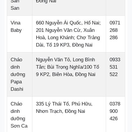
San
Đồng Nai
San
Vina
660 Nguyễn Ái Quốc, Hố Nai;
0971
Baby
201 Nguyễn Văn Cừ, Xuân
268
Hoà, Long Khánh; Chợ Trảng
286
Dài, Tổ 19 KP3, Đồng Nai
Cháo
Nguyễn Văn Tỏ, Long Bình
0933
dinh
Tân; Bùi Trọng Nghĩa/100 Tổ
531
dưỡng
9 KP2, Biên Hòa, Đồng Nai
522
Papa
Dashi
Cháo
335 Lý Thái Tổ, Phú Hữu,
0378
dinh
Nhơn Trạch, Đồng Nai
900
dưỡng
426
Sơn Ca