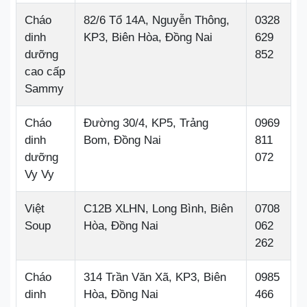
Cháo
82/6 Tổ 14A, Nguyễn Thông,
0328
dinh
KP3, Biên Hòa, Đồng Nai
629
dưỡng
852
cao cấp
Sammy
Cháo
Đường 30/4, KP5, Trảng
0969
dinh
Bom, Đồng Nai
811
dưỡng
072
Vy Vy
Việt
C12B XLHN, Long Bình, Biên
0708
Soup
Hòa, Đồng Nai
062
262
Cháo
314 Trần Văn Xã, KP3, Biên
0985
dinh
Hòa, Đồng Nai
466