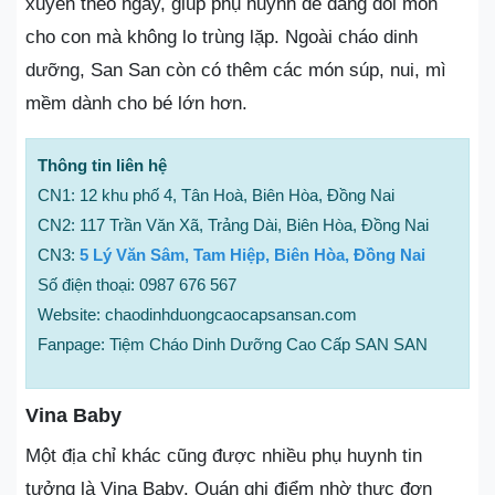
xuyên theo ngày, giúp phụ huynh dễ dàng đổi món
cho con mà không lo trùng lặp. Ngoài cháo dinh
dưỡng, San San còn có thêm các món súp, nui, mì
mềm dành cho bé lớn hơn.
Thông tin liên hệ
CN1: 12 khu phố 4, Tân Hoà, Biên Hòa, Đồng Nai
CN2: 117 Trần Văn Xã, Trảng Dài, Biên Hòa, Đồng Nai
CN3:
5 Lý Văn Sâm, Tam Hiệp, Biên Hòa, Đồng Nai
Số điện thoại: 0987 676 567
Website: chaodinhduongcaocapsansan.com
Fanpage: Tiệm Cháo Dinh Dưỡng Cao Cấp SAN SAN
Vina Baby
Một địa chỉ khác cũng được nhiều phụ huynh tin
tưởng là Vina Baby. Quán ghi điểm nhờ thực đơn