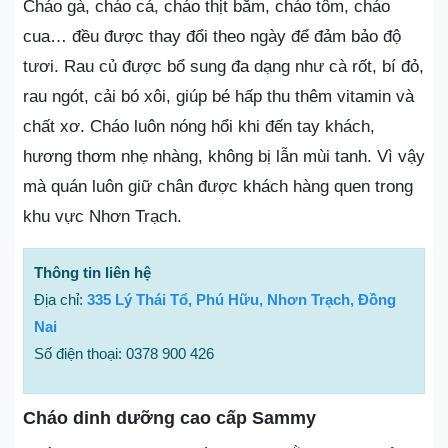
Cháo gà, cháo cá, cháo thịt bằm, cháo tôm, cháo
cua… đều được thay đổi theo ngày để đảm bảo độ
tươi. Rau củ được bổ sung đa dạng như cà rốt, bí đỏ,
rau ngót, cải bó xôi, giúp bé hấp thu thêm vitamin và
chất xơ. Cháo luôn nóng hổi khi đến tay khách,
hương thơm nhẹ nhàng, không bị lẫn mùi tanh. Vì vậy
mà quán luôn giữ chân được khách hàng quen trong
khu vực Nhơn Trạch.
Thông tin liên hệ
Địa chỉ:
335 Lý Thái Tổ, Phú Hữu, Nhơn Trạch, Đồng
Nai
Số điện thoại: 0378 900 426
Cháo dinh dưỡng cao cấp Sammy