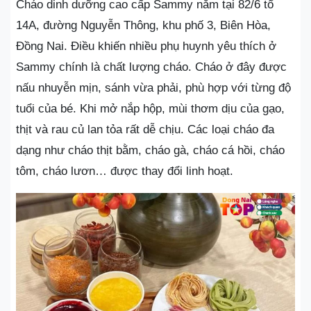
Cháo dinh dưỡng cao cấp Sammy nằm tại 82/6 tổ
14A, đường Nguyễn Thông, khu phố 3, Biên Hòa,
Đồng Nai. Điều khiến nhiều phụ huynh yêu thích ở
Sammy chính là chất lượng cháo. Cháo ở đây được
nấu nhuyễn mịn, sánh vừa phải, phù hợp với từng độ
tuổi của bé. Khi mở nắp hộp, mùi thơm dịu của gạo,
thịt và rau củ lan tỏa rất dễ chịu. Các loại cháo đa
dạng như cháo thịt bằm, cháo gà, cháo cá hồi, cháo
tôm, cháo lươn… được thay đổi linh hoạt.