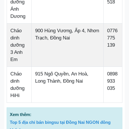
dưỡng
518
Ánh
Dương
Cháo
900 Hùng Vương, Ấp 4, Nhơn
0776
dinh
Trạch, Đồng Nai
775
dưỡng
139
3 Anh
Em
Cháo
915 Ngô Quyền, An Hoà,
0898
dinh
Long Thành, Đồng Nai
933
dưỡng
035
HiHi
Xem thêm:
Top 5 địa chỉ bán bingsu tại Đồng Nai NGON đông