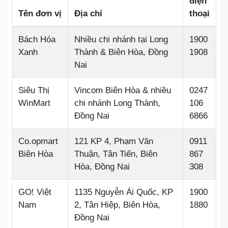
điện
Tên đơn vị
Địa chỉ
thoại
Bách Hóa
Nhiều chi nhánh tại Long
1900
Xanh
Thành & Biên Hòa, Đồng
1908
Nai
Siêu Thị
Vincom Biên Hòa & nhiều
0247
WinMart
chi nhánh Long Thành,
106
Đồng Nai
6866
Co.opmart
121 KP 4, Phạm Văn
0911
Biên Hòa
Thuận, Tân Tiến, Biên
867
Hòa, Đồng Nai
308
GO! Việt
1135 Nguyễn Ái Quốc, KP
1900
Nam
2, Tân Hiệp, Biên Hòa,
1880
Đồng Nai