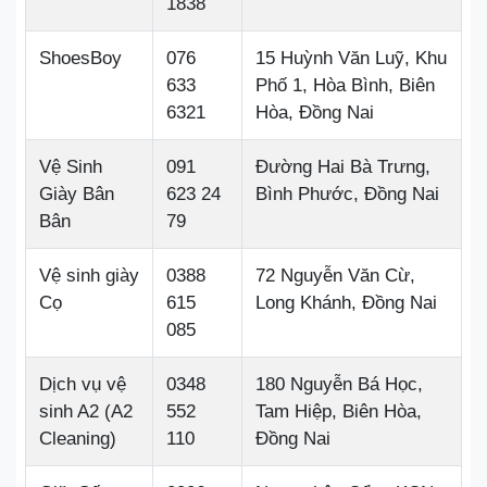
1838
ShoesBoy
076
15 Huỳnh Văn Luỹ, Khu
633
Phố 1, Hòa Bình, Biên
6321
Hòa, Đồng Nai
Vệ Sinh
091
Đường Hai Bà Trưng,
Giày Bân
623 24
Bình Phước, Đồng Nai
Bân
79
Vệ sinh giày
0388
72 Nguyễn Văn Cừ,
Cọ
615
Long Khánh, Đồng Nai
085
Dịch vụ vệ
0348
180 Nguyễn Bá Học,
sinh A2 (A2
552
Tam Hiệp, Biên Hòa,
Cleaning)
110
Đồng Nai