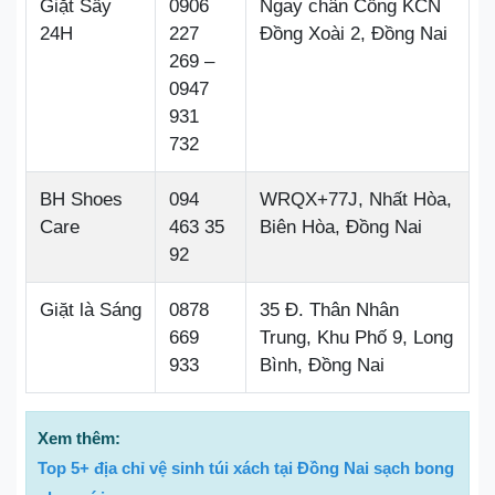
Giặt Sấy
0906
Ngay chân Cổng KCN
24H
227
Đồng Xoài 2, Đồng Nai
269 –
0947
931
732
BH Shoes
094
WRQX+77J, Nhất Hòa,
Care
463 35
Biên Hòa, Đồng Nai
92
Giặt là Sáng
0878
35 Đ. Thân Nhân
669
Trung, Khu Phố 9, Long
933
Bình, Đồng Nai
Xem thêm:
Top 5+ địa chỉ vệ sinh túi xách tại Đồng Nai sạch bong