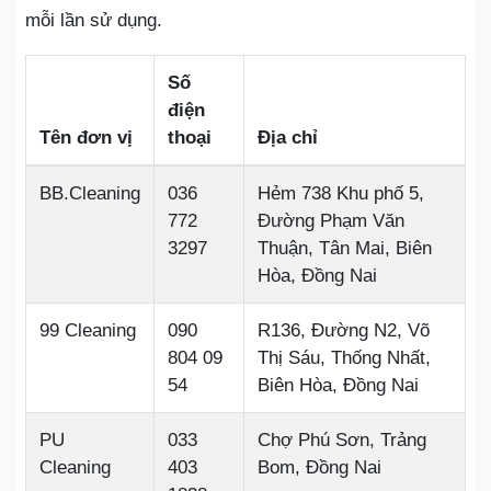
mỗi lần sử dụng.
Số
điện
Tên đơn vị
thoại
Địa chỉ
BB.Cleaning
036
Hẻm 738 Khu phố 5,
772
Đường Phạm Văn
3297
Thuận, Tân Mai, Biên
Hòa, Đồng Nai
99 Cleaning
090
R136, Đường N2, Võ
804 09
Thị Sáu, Thống Nhất,
54
Biên Hòa, Đồng Nai
PU
033
Chợ Phú Sơn, Trảng
Cleaning
403
Bom, Đồng Nai