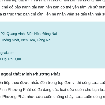
 viên lắp đặt tỉ mỉ và nhanh chóng nên bạn sẽ không mất q
t, chế độ bảo hành dài hạn nên bạn có thể yên tâm về sử dụ
a bị trục trặc bạn chỉ cần liên hệ nhân viên sẽ đến tận nhà 
P2, Quang Vinh, Biên Hòa, Đồng Nai
 Thống Nhất, Biên Hòa, Đồng Nai
ngnai.com
r Đại Phú Quí
ngoại thất Minh Phương Phát
ên tiếp theo được nhắc đến trong top đơn vị thi công cửa c
Minh Phương Phát có đa dạng các loại cửa cuốn cho bạn lự
inh Phương Phát như: cửa cuốn chống cháy, cửa cuốn công 