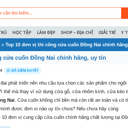
TRÚ
HỌC TẬP
LÀM ĐẸP
SHOP – ĐỊA CHỈ
GIẢI TRÍ
Y 
»
Top 10 đơn vị thi công cửa cuốn Đồng Nai chính hãng,
g cửa cuốn Đồng Nai chính hãng, uy tín
24
ĐÃ KIỂM DUYỆT
đại phát triển nên nhu cầu lựa chọn các sản phẩm cho ngôi
ì thế mà thay vì sử dụng cửa gỗ, cửa nhôm kính, cửa kéo t
ng Nai
. Cửa cuốn không chỉ bền mà còn rất an toàn và có 
 mình được đơn vị nào uy tín chưa? Nếu chưa hãy cùng
10 đơn vị cung cấp cửa cuốn chính hãng chất lượng tại Đồ