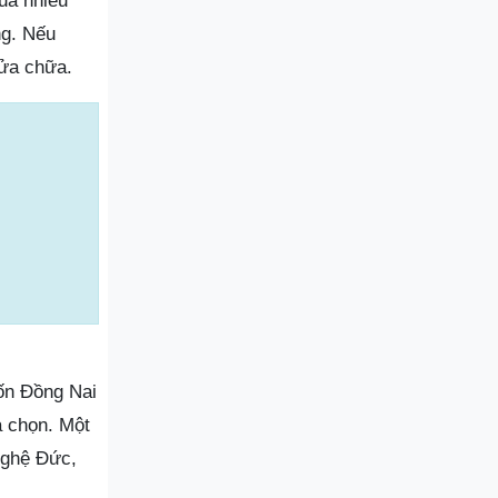
uá nhiều
ng. Nếu
sửa chữa.
uốn Đồng Nai
a chọn. Một
nghệ Đức,