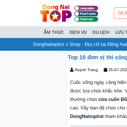
ẨM THỰC
DỊCH VỤ
DU LỊCH
LƯU 
DongNaitoplist
»
Shop - Địa chỉ tại Đồng Nai
Top 10 đơn vị thi côn
Huỳnh Trang
25-07-20
Cuộc sống ngày càng hiện 
được lựa chọn khắc khe. V
thường chọn
cửa cuốn Đồ
cao. Vậy bạn đã chọn cho
DongNaitoplist
tham khảo 