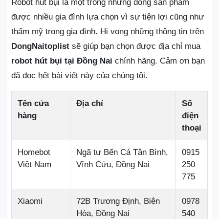
Robot hút bụi là một trong những dòng sản phẩm
được nhiều gia đình lựa chọn vì sự tiện lợi cũng như
thẩm mỹ trong gia đình. Hi vọng những thông tin trên
DongNaitoplist
sẽ giúp bạn chọn được địa chỉ mua
robot hút bụi tại Đồng Nai
chính hãng. Cảm ơn bạn
đã đọc hết bài viết này của chúng tôi.
Tên cửa
Địa chỉ
Số
hàng
điện
thoại
Homebot
Ngã tư Bến Cá Tân Bình,
0915
Việt Nam
Vĩnh Cửu, Đồng Nai
250
775
Xiaomi
72B Trương Định, Biên
0978
Hòa, Đồng Nai
540