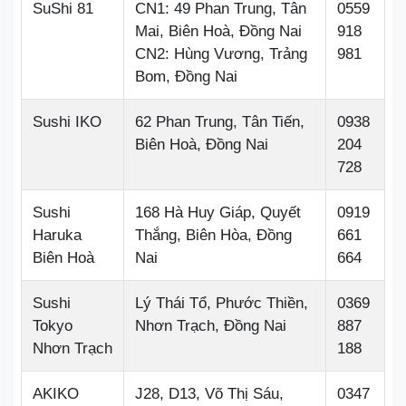
SuShi 81
CN1: 49 Phan Trung, Tân
0559
Mai, Biên Hoà, Đồng Nai
918
CN2: Hùng Vương, Trảng
981
Bom, Đồng Nai
Sushi IKO
62 Phan Trung, Tân Tiến,
0938
Biên Hoà, Đồng Nai
204
728
Sushi
168 Hà Huy Giáp, Quyết
0919
Haruka
Thắng, Biên Hòa, Đồng
661
Biên Hoà
Nai
664
Sushi
Lý Thái Tổ, Phước Thiền,
0369
Tokyo
Nhơn Trạch, Đồng Nai
887
Nhơn Trạch
188
AKIKO
J28, D13, Võ Thị Sáu,
0347