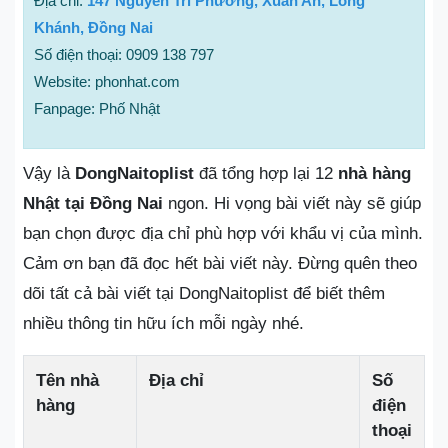
Địa chỉ:
147 Nguyễn Tri Phương, Xuân An, Long
Khánh, Đồng Nai
Số điện thoại: 0909 138 797
Website: phonhat.com
Fanpage: Phố Nhật
Vậy là
DongNaitoplist
đã tổng hợp lại 12
nhà hàng
Nhật tại Đồng Nai
ngon. Hi vọng bài viết này sẽ giúp
bạn chọn được địa chỉ phù hợp với khẩu vị của mình.
Cảm ơn bạn đã đọc hết bài viết này. Đừng quên theo
dõi tất cả bài viết tại DongNaitoplist để biết thêm
nhiều thông tin hữu ích mỗi ngày nhé.
Tên nhà
Địa chỉ
Số
hàng
điện
thoại