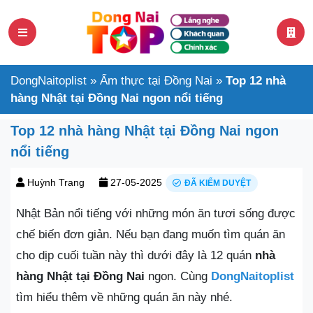
DongNaitoplist
»
Ẩm thực tại Đồng Nai
»
Top 12 nhà
hàng Nhật tại Đồng Nai ngon nổi tiếng
Top 12 nhà hàng Nhật tại Đồng Nai ngon
nổi tiếng
Huỳnh Trang
27-05-2025
ĐÃ KIỂM DUYỆT
Nhật Bản nổi tiếng với những món ăn tươi sống được
chế biến đơn giản. Nếu bạn đang muốn tìm quán ăn
cho dịp cuối tuần này thì dưới đây là 12 quán
nhà
hàng Nhật tại Đồng Nai
ngon. Cùng
DongNaitoplist
tìm hiểu thêm về những quán ăn này nhé.