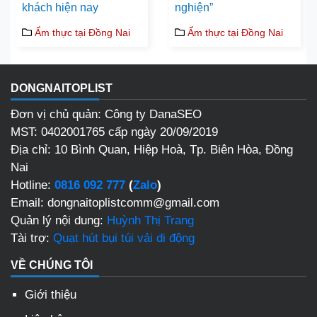
khách hiện nay
nghiện”
Ẩm thực tại Đồng Nai
Ẩm thực tại Đồng Nai
DONGNAITOPLIST
Đơn vị chủ quản: Công ty DanaSEO
MST: 0402001765 cấp ngày 20/09/2019
Địa chỉ:
10 Bình Quan, Hiệp Hoà, Tp. Biên Hòa, Đồng
Nai
Hotline:
0816 092 777
(
Zalo
)
Email: dongnaitoplistcomm@gmail.com
Quản lý nội dung:
Huỳnh Thị Trang
Tài trợ:
Quạt hút bụi túi vải di động
VỀ CHÚNG TÔI
Giới thiệu