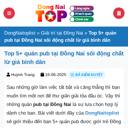
DongNaitoplist
»
Giải trí tại Đồng Nai
»
Top 5+ quán
pub tại Đồng Nai sôi động chất lừ giá bình dân
Top 5+ quán pub tại Đồng Nai sôi động chất
lừ giá bình dân
Huỳnh Trang
16-06-2025
ĐÃ KIỂM DUYỆT
Sau những giờ làm việc tất bật và căng thẳng thì bạn
muốn tìm một nơi để thư giãn giải tỏa đầu óc. Vậy thì
những quán
pub tại Đồng Nai
là sự lựa chọn hợp lý
dành cho bạn. Bài viết dưới đây của
DongNaitoplist
sẽ giới thiệu đến bạn 5+ quán pub được giới trẻ Đồng