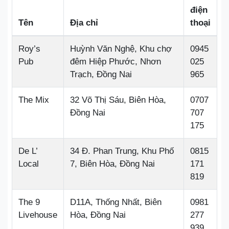
điện
Tên
Địa chỉ
thoại
Roy’s
Huỳnh Văn Nghệ, Khu chợ
0945
Pub
đêm Hiệp Phước, Nhơn
025
Trạch, Đồng Nai
965
The Mix
32 Võ Thị Sáu, Biên Hòa,
0707
Đồng Nai
707
175
De L’
34 Đ. Phan Trung, Khu Phố
0815
Local
7, Biên Hòa, Đồng Nai
171
819
The 9
D11A, Thống Nhất, Biên
0981
Livehouse
Hòa, Đồng Nai
277
939