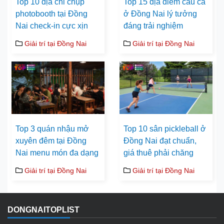
Top 10 địa chỉ chụp
Top 15 địa điểm câu cá
photobooth tại Đồng
ở Đồng Nai lý tưởng
Nai check-in cực xịn
đáng trải nghiệm
Giải trí tại Đồng Nai
Giải trí tại Đồng Nai
Top 3 quán nhậu mở
Top 10 sân pickleball ở
xuyên đêm tại Đồng
Đồng Nai đạt chuẩn,
Nai menu món đa dạng
giá thuê phải chăng
Giải trí tại Đồng Nai
Giải trí tại Đồng Nai
DONGNAITOPLIST