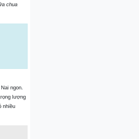
sữa chua
 Nai ngon.
trọng lượng
ó nhiều