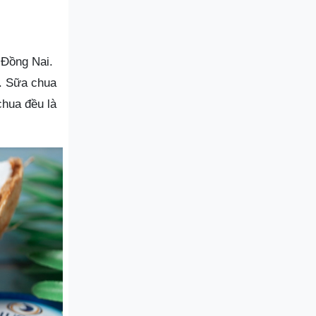
 Đồng Nai.
g. Sữa chua
chua đều là