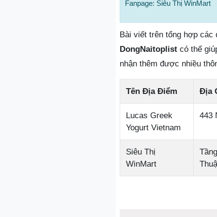
Fanpage: Siêu Thị WinMart
Bài viết trên tổng hợp các
DongNaitoplist
có thể giú
nhận thêm được nhiều thôn
Tên Địa Điểm
Địa 
Lucas Greek
443 
Yogurt Vietnam
Siêu Thị
Tầng
WinMart
Thuậ