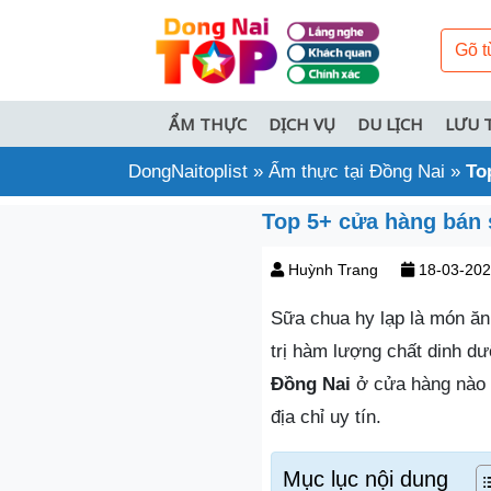
ẨM THỰC
DỊCH VỤ
DU LỊCH
LƯU 
DongNaitoplist
»
Ẩm thực tại Đồng Nai
»
To
Top 5+ cửa hàng bán 
Huỳnh Trang
18-03-20
Sữa chua hy lạp là món ăn
trị hàm lượng chất dinh 
Đồng Nai
ở cửa hàng nào t
địa chỉ uy tín.
Mục lục nội dung