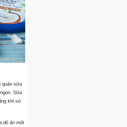
o quản sữa
 ngon. Sữa
ắng khi sử
a đủ ăn một