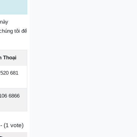
 này
chúng tôi để
n Thoại
 520 681
106 6866
- (1 vote)