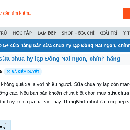
TRÚ
HỌC TẬP
LÀM ĐẸP
SHOP – ĐỊA CHỈ
GIẢI TRÍ
Y 
p 5+ cửa hàng bán sữa chua hy lạp Đồng Nai ngon, chín
sữa chua hy lạp Đồng Nai ngon, chính hãng
25
ĐÃ KIỂM DUYỆT
 không quá xa lạ với nhiều người. Sữa chua hy lạp còn man
dưỡng cao. Nếu bạn băn khoăn chưa biết chọn mua
sữa chua 
hì hãy xem qua bài viết này.
DongNaitoplist
đã tổng hợp v