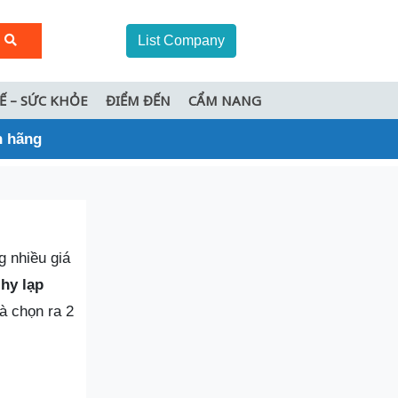
List Company
TẾ – SỨC KHỎE
ĐIỂM ĐẾN
CẨM NANG
h hãng
g nhiều giá
hy lạp
à chọn ra 2