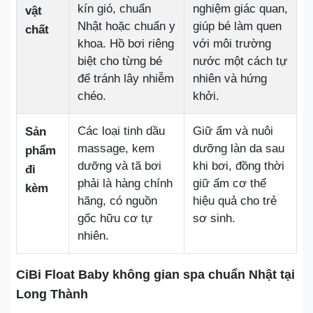
kín gió, chuẩn
nghiệm giác quan,
vật
Nhật hoặc chuẩn y
giúp bé làm quen
chất
khoa. Hồ bơi riêng
với môi trường
biệt cho từng bé
nước một cách tự
để tránh lây nhiễm
nhiên và hứng
chéo.
khởi.
Các loại tinh dầu
Giữ ẩm và nuôi
Sản
massage, kem
dưỡng làn da sau
phẩm
dưỡng và tã bơi
khi bơi, đồng thời
đi
phải là hàng chính
giữ ấm cơ thể
kèm
hãng, có nguồn
hiệu quả cho trẻ
gốc hữu cơ tự
sơ sinh.
nhiên.
CiBi Float Baby không gian spa chuẩn Nhật tại
Long Thành