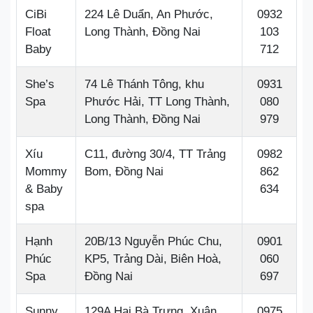
CiBi
224 Lê Duẩn, An Phước,
0932
Float
Long Thành, Đồng Nai
103
Baby
712
She’s
74 Lê Thánh Tông, khu
0931
Spa
Phước Hải, TT Long Thành,
080
Long Thành, Đồng Nai
979
Xíu
C11, đường 30/4, TT Trảng
0982
Mommy
Bom, Đồng Nai
862
& Baby
634
spa
Hạnh
20B/13 Nguyễn Phúc Chu,
0901
Phúc
KP5, Trảng Dài, Biên Hoà,
060
Spa
Đồng Nai
697
Sunny
129A Hai Bà Trưng, Xuân
0975