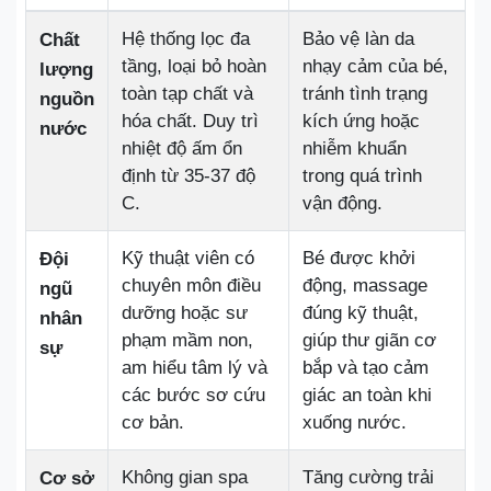
Hệ thống lọc đa
Bảo vệ làn da
Chất
tầng, loại bỏ hoàn
nhạy cảm của bé,
lượng
toàn tạp chất và
tránh tình trạng
nguồn
hóa chất. Duy trì
kích ứng hoặc
nước
nhiệt độ ấm ổn
nhiễm khuẩn
định từ 35-37 độ
trong quá trình
C.
vận động.
Kỹ thuật viên có
Bé được khởi
Đội
chuyên môn điều
động, massage
ngũ
dưỡng hoặc sư
đúng kỹ thuật,
nhân
phạm mầm non,
giúp thư giãn cơ
sự
am hiểu tâm lý và
bắp và tạo cảm
các bước sơ cứu
giác an toàn khi
cơ bản.
xuống nước.
Không gian spa
Tăng cường trải
Cơ sở