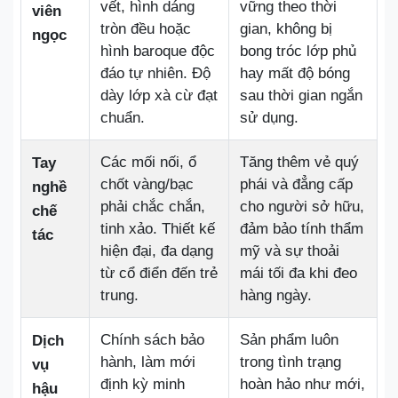
vết, hình dáng
vững theo thời
viên
tròn đều hoặc
gian, không bị
ngọc
hình baroque độc
bong tróc lớp phủ
đáo tự nhiên. Độ
hay mất độ bóng
dày lớp xà cừ đạt
sau thời gian ngắn
chuẩn.
sử dụng.
Các mối nối, ổ
Tăng thêm vẻ quý
Tay
chốt vàng/bạc
phái và đẳng cấp
nghề
phải chắc chắn,
cho người sở hữu,
chế
tinh xảo. Thiết kế
đảm bảo tính thẩm
tác
hiện đại, đa dạng
mỹ và sự thoải
từ cổ điển đến trẻ
mái tối đa khi đeo
trung.
hàng ngày.
Chính sách bảo
Sản phẩm luôn
Dịch
hành, làm mới
trong tình trạng
vụ
định kỳ minh
hoàn hảo như mới,
hậu