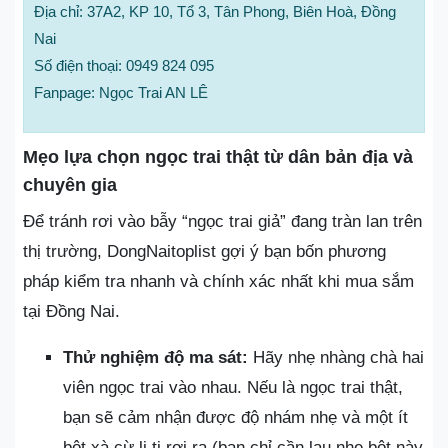
Địa chỉ: 37A2, KP 10, Tổ 3, Tân Phong, Biên Hoà, Đồng
Nai
Số điện thoại: 0949 824 095
Fanpage: Ngọc Trai AN LÊ
Mẹo lựa chọn ngọc trai thật từ dân bản địa và
chuyên gia
Để tránh rơi vào bẫy “ngọc trai giả” đang tràn lan trên
thị trường, DongNaitoplist gợi ý bạn bốn phương
pháp kiểm tra nhanh và chính xác nhất khi mua sắm
tại Đồng Nai.
Thử nghiệm độ ma sát:
Hãy nhẹ nhàng chà hai
viên ngọc trai vào nhau. Nếu là ngọc trai thật,
bạn sẽ cảm nhận được độ nhám nhẹ và một ít
bột xà cừ li ti rơi ra (bạn chỉ cần lau nhẹ bột này