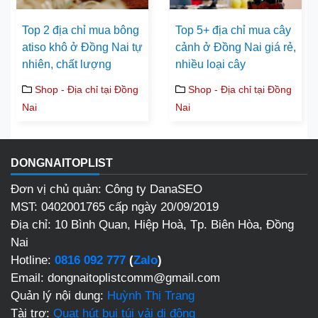
Top 2 địa chỉ mua bông
Top 5+ địa chỉ mua cây
atiso khô ở Đồng Nai tự
cảnh ở Đồng Nai giá rẻ,
nhiên, chất lượng
nhiều loại cây
Shop - Địa chỉ tại Đồng
Shop - Địa chỉ tại Đồng
Nai
Nai
DONGNAITOPLIST
Đơn vị chủ quản: Công ty DanaSEO
MST: 0402001765 cấp ngày 20/09/2019
Địa chỉ:
10 Bình Quan, Hiệp Hoà, Tp. Biên Hòa, Đồng
Nai
Hotline:
0816 092 777
(
Zalo
)
Email: dongnaitoplistcomm@gmail.com
Quản lý nội dung:
Huỳnh Thị Trang
Tài trợ:
Quạt hút bụi túi vải di động