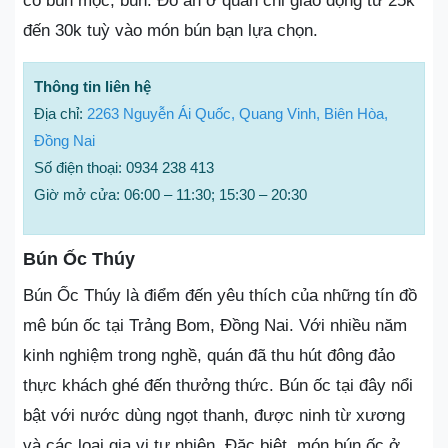
có bún mộc, bún. Đồ ăn ở quán chỉ giao động từ 25k
đến 30k tuỳ vào món bún bạn lựa chọn.
Thông tin liên hệ
Địa chỉ:
2263 Nguyễn Ái Quốc, Quang Vinh, Biên Hòa,
Đồng Nai
Số điện thoại: 0934 238 413
Giờ mở cửa: 06:00 – 11:30; 15:30 – 20:30
Bún Ốc Thúy
Bún Ốc Thúy là điểm đến yêu thích của những tín đồ
mê bún ốc tại Trảng Bom, Đồng Nai. Với nhiều năm
kinh nghiệm trong nghề, quán đã thu hút đông đảo
thực khách ghé đến thưởng thức. Bún ốc tại đây nổi
bật với nước dùng ngọt thanh, được ninh từ xương
và các loại gia vị tự nhiên. Đặc biệt, món bún ốc ở