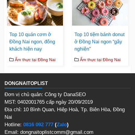
Top 10 quán cơm ở
Top 10 tiệm bánh donut
Đồng Nai ngon, đông
ở Đồng Nai ngon “gây
khách hiện nay
nghiện”
Ẩm thực tại Đồng Nai
Ẩm thực tại Đồng Nai
DONGNAITOPLIST
Đơn vị chủ quản: Công ty DanaSEO
MST: 0402001765 cấp ngày 20/09/2019
Địa chỉ:
10 Bình Quan, Hiệp Hoà, Tp. Biên Hòa, Đồng
Nai
Hotline:
0816 092 777
(
Zalo
)
Email: dongnaitoplistcomm@gmail.com