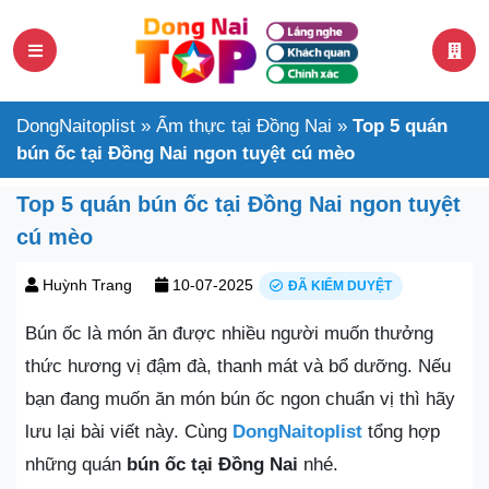
DongNaitoplist
»
Ẩm thực tại Đồng Nai
»
Top 5 quán
bún ốc tại Đồng Nai ngon tuyệt cú mèo
Top 5 quán bún ốc tại Đồng Nai ngon tuyệt
cú mèo
Huỳnh Trang
10-07-2025
ĐÃ KIỂM DUYỆT
Bún ốc là món ăn được nhiều người muốn thưởng
thức hương vị đậm đà, thanh mát và bổ dưỡng. Nếu
bạn đang muốn ăn món bún ốc ngon chuẩn vị thì hãy
lưu lại bài viết này. Cùng
DongNaitoplist
tổng hợp
những quán
bún ốc tại Đồng Nai
nhé.