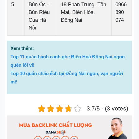
5
Bún Ốc –
18 Phan Trung, Tân
0966
Bún Riêu
Mai, Biên Hòa,
890
Cua Hà
Đồng Nai
074
Nội
Xem thêm:
Top 11 quán bánh canh ghẹ Biên Hoà Đồng Nai ngon
quên lối về
Top 10 quán cháo ếch tại Đồng Nai ngon, vạn người
mê
3.7/5 - (3 votes)