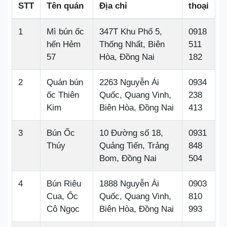
STT
Tên quán
Địa chỉ
thoại
1
Mì bún ốc
347T Khu Phố 5,
0918
hến Hẻm
Thống Nhất, Biên
511
57
Hòa, Đồng Nai
182
2
Quán bún
2263 Nguyễn Ái
0934
ốc Thiên
Quốc, Quang Vinh,
238
Kim
Biên Hòa, Đồng Nai
413
3
Bún Ốc
10 Đường số 18,
0931
Thúy
Quảng Tiến, Trảng
848
Bom, Đồng Nai
504
4
Bún Riêu
1888 Nguyễn Ái
0903
Cua, Ốc
Quốc, Quang Vinh,
810
Cô Ngọc
Biên Hòa, Đồng Nai
993