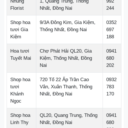
Nhung
1, Quang Trung, Thống
992
Florist
Nhất, Đồng Nai
244
Shop hoa
9/3A Đông Kim, Gia Kiệm,
0352
tươi Gia
Thống Nhất, Đồng Nai
697
Kiệm
188
Hoa tươi
Chợ Phát Hải QL20, Gia
0941
Tuyết Mai
Kiệm, Thống Nhất, Đồng
680
Nai
202
Shop hoa
720 Tổ 22 Ấp Trần Cao
0932
tươi
Vân, Xuân Thạnh, Thống
783
Khánh
Nhất, Đồng Nai
170
Ngọc
Shop hoa
QL20, Quang Trung, Thống
0941
Linh Thy
Nhất, Đồng Nai
680