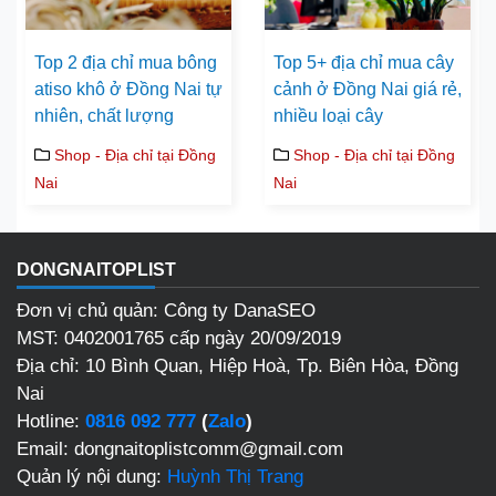
Top 2 địa chỉ mua bông
Top 5+ địa chỉ mua cây
atiso khô ở Đồng Nai tự
cảnh ở Đồng Nai giá rẻ,
nhiên, chất lượng
nhiều loại cây
Shop - Địa chỉ tại Đồng
Shop - Địa chỉ tại Đồng
Nai
Nai
DONGNAITOPLIST
Đơn vị chủ quản: Công ty DanaSEO
MST: 0402001765 cấp ngày 20/09/2019
Địa chỉ:
10 Bình Quan, Hiệp Hoà, Tp. Biên Hòa, Đồng
Nai
Hotline:
0816 092 777
(
Zalo
)
Email: dongnaitoplistcomm@gmail.com
Quản lý nội dung:
Huỳnh Thị Trang