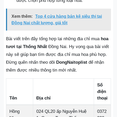
được chọn phù hợp từng loại hoa.
Xem thêm:
Top 4 cửa hàng bán kệ siêu thị tại
Đồng Nai chất lượng, giá tốt
Bài viết trên đây tổng hợp lại những địa chỉ mua
hoa
tươi tại Thống Nhất
Đồng Nai. Hy vọng qua bài viết
này sẽ giúp bạn tìm được địa chỉ mua hoa phù hợp.
Đừng quên nhấn theo dõi
DongNaitoplist
để nhận
thêm được nhiều thông tin mới nhất.
Số
điện
Tên
Địa chỉ
thoại
Hồng
024 QL20 ấp Nguyễn Huệ
0372