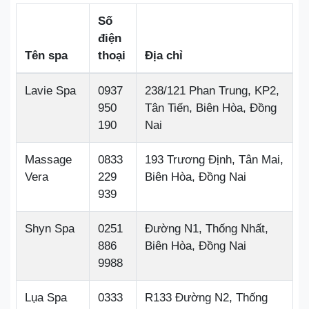
Số
điện
Tên spa
thoại
Địa chỉ
Lavie Spa
0937
238/121 Phan Trung, KP2,
950
Tân Tiến, Biên Hòa, Đồng
190
Nai
Massage
0833
193 Trương Định, Tân Mai,
Vera
229
Biên Hòa, Đồng Nai
939
Shyn Spa
0251
Đường N1, Thống Nhất,
886
Biên Hòa, Đồng Nai
9988
Lụa Spa
0333
R133 Đường N2, Thống