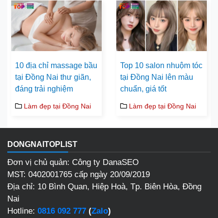
10 địa chỉ massage bầu
Top 10 salon nhuộm tóc
tại Đồng Nai thư giãn,
tại Đồng Nai lên màu
đáng trải nghiệm
chuẩn, giá tốt
Làm đẹp tại Đồng Nai
Làm đẹp tại Đồng Nai
DONGNAITOPLIST
Đơn vị chủ quản: Công ty DanaSEO
MST: 0402001765 cấp ngày 20/09/2019
Địa chỉ:
10 Bình Quan, Hiệp Hoà, Tp. Biên Hòa, Đồng
Nai
Hotline:
0816 092 777
(
Zalo
)