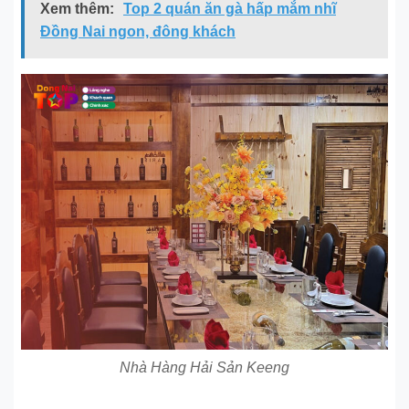
Xem thêm:
Top 2 quán ăn gà hấp mắm nhĩ
Đồng Nai ngon, đông khách
Nhà Hàng Hải Sản Keeng