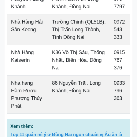
Khánh
Khánh, Đồng Nai
7797
Nhà Hàng Hải
Trường Chinh (QL51B),
0972
Sản Keeng
Thị Trấn Long Thành,
543
Tỉnh Đồng Nai
333
Nhà Hàng
K36 Võ Thị Sáu, Thống
0915
Kaiserin
Nhất, Biên Hòa, Đồng
767
Nai
376
Nhà hàng
86 Nguyễn Trãi, Long
0933
Hầm Rượu
Khánh, Đồng Nai
796
Phương Thủy
363
Phát
Xem thêm:
Top 11 quán mì ý ở Đồng Nai ngon chuẩn vị Âu ăn là