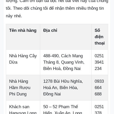
lượng. Cảm ơn bạn đã đọc hết bài viết này của chúng
tôi. Theo dõi chúng tôi để nhận thêm nhiều thông tin
này nhé.
Tên nhà hàng
Địa chỉ
Số
điện
thoại
Nhà Hàng Cây
488-490, Cách Mạng
0251
Dừa
Tháng 8, Quang Vinh,
3941
Biên Hoà, Đồng Nai
234
Nhà Hàng
1278 Bùi Hữu Nghĩa,
0933
Hầm Rượu
Hoá An, Biên Hòa,
664
Phi Dung
Đồng Nai
688
Khách sạn
50 – 52 Phạm Thế
0251
Hapyson Long
Hiển, Xuân An, Long
378