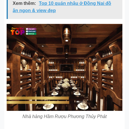
Xem thêm:
Top 10 quán nhậu ở Đồng Nai đồ
ăn ngon & view đẹp
Nhà hàng Hầm Rượu Phương Thủy Phát