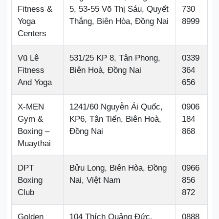
Fitness &
5, 53-55 Võ Thị Sáu, Quyết
730
Yoga
Thắng, Biên Hòa, Đồng Nai
8999
Centers
Vũ Lê
531/25 KP 8, Tân Phong,
0339
Fitness
Biên Hoà, Đồng Nai
364
And Yoga
656
X-MEN
1241/60 Nguyễn Ái Quốc,
0906
Gym &
KP6, Tân Tiến, Biên Hoà,
184
Boxing –
Đồng Nai
868
Muaythai
DPT
Bửu Long, Biên Hòa, Đồng
0966
Boxing
Nai, Việt Nam
856
Club
872
Golden
104 Thích Quảng Đức,
0888