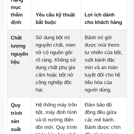
mục
thẩm
Yêu cầu kỹ thuật
Lợi ích dành
định
bắt buộc
cho khách hàng
Sử dụng bột mì
Bánh mì giữ
Chất
nguyên chất, men
được mùi thơm
lượng
nở có nguồn gốc
tự nhiên của bột,
nguyên
rõ ràng. Không sử
ruột bánh đặc
liệu
dụng chất phụ gia
mịn và an toàn
cấm hoặc bột nở
tuyệt đối cho hệ
công nghiệp độc
tiêu hóa của
hại.
người dùng.
Hệ thống máy trộn
Đảm bảo độ
Quy
bột, máy định hình
đồng đều giữa
trình
và lò nướng điện
các mẻ bánh.
sản
đời mới. Quy trình
Bánh được chín
xuất