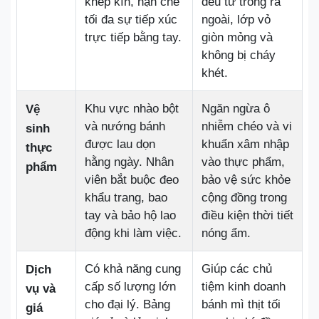
khép kín, hạn chế
đều từ trong ra
tối đa sự tiếp xúc
ngoài, lớp vỏ
trực tiếp bằng tay.
giòn mỏng và
không bị cháy
khét.
Khu vực nhào bột
Ngăn ngừa ô
Vệ
và nướng bánh
nhiễm chéo và vi
sinh
được lau dọn
khuẩn xâm nhập
thực
hằng ngày. Nhân
vào thực phẩm,
phẩm
viên bắt buộc đeo
bảo vệ sức khỏe
khẩu trang, bao
cộng đồng trong
tay và bảo hộ lao
điều kiện thời tiết
động khi làm việc.
nóng ẩm.
Có khả năng cung
Giúp các chủ
Dịch
cấp số lượng lớn
tiệm kinh doanh
vụ và
cho đại lý. Bảng
bánh mì thịt tối
giá