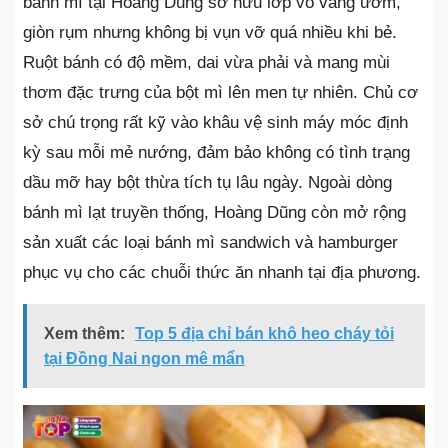
bánh mì tại Hoàng Dũng sở hữu lớp vỏ vàng ươm,
giòn rụm nhưng không bị vụn vỡ quá nhiều khi bẻ.
Ruột bánh có độ mềm, dai vừa phải và mang mùi
thơm đặc trưng của bột mì lên men tự nhiên. Chủ cơ
sở chú trọng rất kỹ vào khâu vệ sinh máy móc định
kỳ sau mỗi mẻ nướng, đảm bảo không có tình trạng
dầu mỡ hay bột thừa tích tụ lâu ngày. Ngoài dòng
bánh mì lạt truyền thống, Hoàng Dũng còn mở rộng
sản xuất các loại bánh mì sandwich và hamburger
phục vụ cho các chuỗi thức ăn nhanh tại địa phương.
Xem thêm:
Top 5 địa chỉ bán khô heo cháy tỏi
tại Đồng Nai ngon mê mẩn