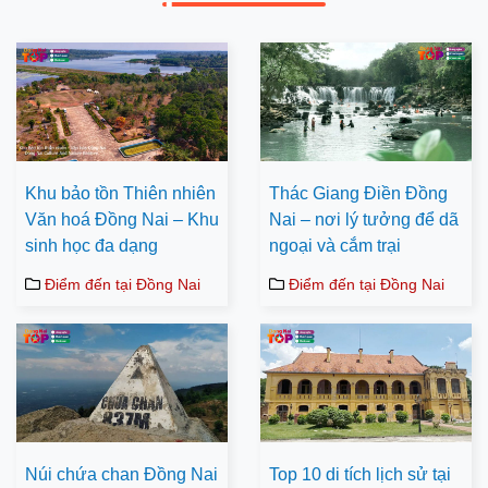
Khu bảo tồn Thiên nhiên
Thác Giang Điền Đồng
Văn hoá Đồng Nai – Khu
Nai – nơi lý tưởng để dã
sinh học đa dạng
ngoại và cắm trại
Điểm đến tại Đồng Nai
Điểm đến tại Đồng Nai
Núi chứa chan Đồng Nai
Top 10 di tích lịch sử tại