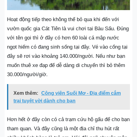
Hoạt động tiếp theo không thể bỏ qua khi đến với
vườn quốc gia Cát Tiên là vui chơi tại Bàu Sấu. Đúng
với tên gọi thì ở đây có hơn 60 loài cá mập nước
ngọt hiếm có đang sinh sống tại đây. Vé vào cổng tại
đây sẽ rơi vào khoảng 140.000/người. Nếu như bạn
muốn thuê xe đạp để dễ dàng di chuyển thì bỏ thêm
30.000/người/giờ.
Xem thêm:
Công viên Suối Mơ - Địa điểm cắm
trại tuyệt vời dành cho bạn
Hơn hết ở đây còn có cả trạm cứu hộ gấu để cho bạn
tham quan. Và đây cũng là một địa chỉ thu hút rất