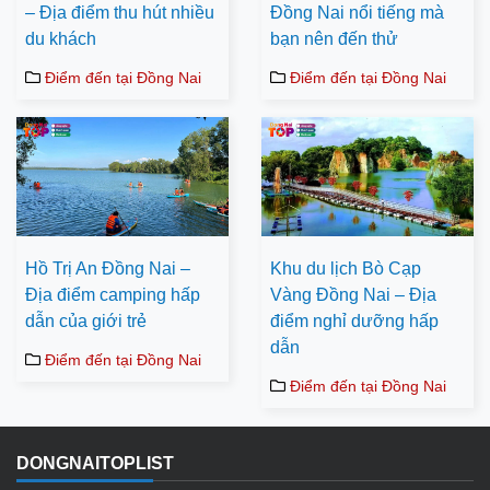
– Địa điểm thu hút nhiều
Đồng Nai nổi tiếng mà
du khách
bạn nên đến thử
Điểm đến tại Đồng Nai
Điểm đến tại Đồng Nai
Hồ Trị An Đồng Nai –
Khu du lịch Bò Cạp
Địa điểm camping hấp
Vàng Đồng Nai – Địa
dẫn của giới trẻ
điểm nghỉ dưỡng hấp
dẫn
Điểm đến tại Đồng Nai
Điểm đến tại Đồng Nai
DONGNAITOPLIST