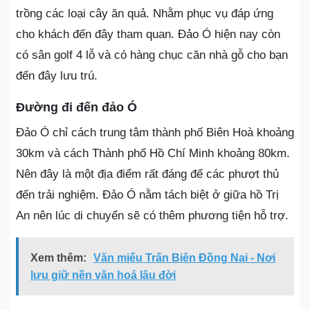
trồng các loại cây ăn quả. Nhằm phục vụ đáp ứng
cho khách đến đây tham quan. Đảo Ó hiện nay còn
có sân golf 4 lỗ và có hàng chục căn nhà gỗ cho bạn
đến đây lưu trú.
Đường đi đến đảo Ó
Đảo Ó chỉ cách trung tâm thành phố Biên Hoà khoảng
30km và cách Thành phố Hồ Chí Minh khoảng 80km.
Nên đây là một địa điểm rất đáng để các phượt thủ
đến trải nghiệm. Đảo Ó nằm tách biệt ở giữa hồ Trị
An nên lúc di chuyển sẽ có thêm phương tiện hỗ trợ.
Xem thêm:
Văn miếu Trấn Biên Đồng Nai - Nơi
lưu giữ nền văn hoá lâu đời