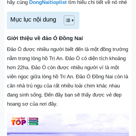
hãy cùng
DongNaitioplist
tìm hiểu chi tiết về nó nhé
Mục lục nội dung
Giới thiệu về đảo Ó Đồng Nai
Đảo Ó được nhiều người biết đến là một đồng trường
nằm trong lòng hồ Trị An. Đảo Ó có diện tích khoảng
hơn 22ha. Đảo Ó còn được nhiều người ví là một
viên ngọc giữa lòng hồ Trị An. Đảo Ó Đồng Nai còn là
căn nhà trú ngụ của rất nhiều loài chim khác nhau
đang sinh sống. Đến đây bạn sẽ thấy được vẻ đẹp
hoang sơ của nơi đây.