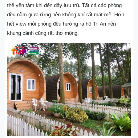
thể yên tâm khi đến đây lưu trú. Tất cả các phòng
đều nằm giữa rừng nên không khí rất mát mẻ. Hơn
hết view mỗi phòng đều hướng ra hồ Trị An nên
khung cảnh cũng rất thơ mộng.