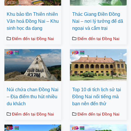
Khu bảo tồn Thiên nhiên
Thác Giang Điền Đồng
Văn hoá Đồng Nai – Khu
Nai – nơi lý tưởng để dã
sinh học đa dạng
ngoại và cắm trại
Điểm đến tại Đồng Nai
Điểm đến tại Đồng Nai
Núi chứa chan Đồng Nai
Top 10 di tích lịch sử tại
– Địa điểm thu hút nhiều
Đồng Nai nổi tiếng mà
du khách
bạn nên đến thử
Điểm đến tại Đồng Nai
Điểm đến tại Đồng Nai