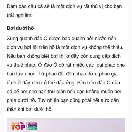
Đảm bảo câu cá sẽ là một dịch vụ rất thú vị cho bạn
trải nghiệm.
Bơi dưới hồ
Xung quanh đảo Ó được bao quanh bởi nước nên
dịch vụ bơi lội trên hồ là một dịch vụ không thể thiếu.
Nếu bạn không biết bơi thì ở đây còn cung cấp dịch
vụ thuê phao. Ở đảo Ó có rất nhiều các loại phao cho
bạn lựa chọn. Từ phao đôi đến phao đơn, phao gia
đình ở đây đều có thể đáp ứng. Bên trên đảo Ó còn
có bể bơi cho bạn thư giãn nếu bạn không muốn bơi
phía dưới hồ. Tuy nhiên bạn cũng phải hết sức cẩn
thận khi bơi dưới hồ.