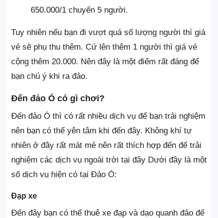
650.000/1 chuyến 5 người.
Tuy nhiên nếu bạn đi vượt quá số lượng người thì giá
vé sẽ phụ thu thêm. Cứ lên thêm 1 người thì giá vé
cộng thêm 20.000. Nên đây là một điểm rất đáng để
bạn chú ý khi ra đảo.
Đến đảo Ó có gì chơi?
Đến đảo Ó thì có rất nhiều dịch vụ để bạn trải nghiệm
nên bạn có thể yên tâm khi đến đây. Không khí tự
nhiên ở đây rất mát mẻ nên rất thích hợp đến để trải
nghiệm các dịch vụ ngoài trời tại đây Dưới đây là một
số dịch vụ hiện có tại Đảo Ó:
Đạp xe
Đến đây bạn có thể thuê xe đạp và dạo quanh đảo để