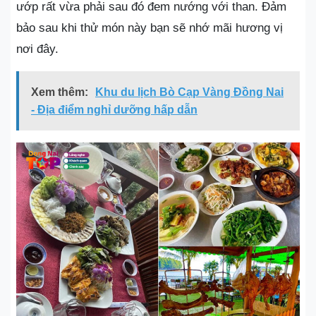
ướp rất vừa phải sau đó đem nướng với than. Đảm
bảo sau khi thử món này bạn sẽ nhớ mãi hương vị
nơi đây.
Xem thêm:
Khu du lịch Bò Cạp Vàng Đồng Nai
- Địa điểm nghỉ dưỡng hấp dẫn