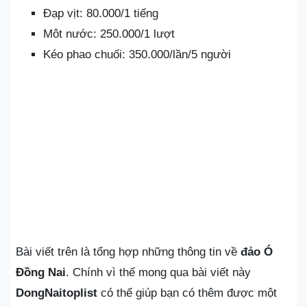
Đạp vịt: 80.000/1 tiếng
Môt nước: 250.000/1 lượt
Kéo phao chuối: 350.000/lần/5 người
Bài viết trên là tổng hợp những thông tin về
đảo Ó
Đồng Nai
. Chính vì thế mong qua bài viết này
DongNaitoplist
có thể giúp bạn có thêm được một