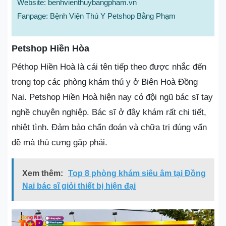
Website: benhvienthuybangpham.vn
Fanpage: Bệnh Viện Thú Y Petshop Bằng Phạm
Petshop Hiền Hòa
Péthop Hiền Hoà là cái tên tiếp theo được nhắc đến
trong top các phòng khám thú y ở Biên Hoà Đồng
Nai. Petshop Hiền Hoà hiện nay có đội ngũ bác sĩ tay
nghề chuyên nghiệp. Bác sĩ ở đây khám rất chi tiết,
nhiệt tình. Đảm bảo chẩn đoán và chữa trị đúng vấn
đề mà thú cưng gặp phải.
Xem thêm:
Top 8 phòng khám siêu âm tại Đồng
Nai bác sĩ giỏi thiết bị hiện đại