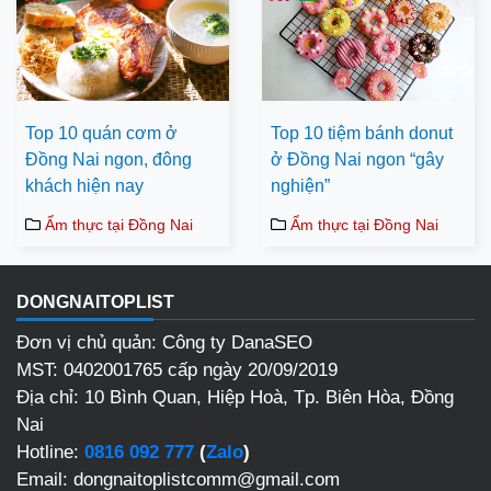
Top 10 quán cơm ở
Top 10 tiệm bánh donut
Đồng Nai ngon, đông
ở Đồng Nai ngon “gây
khách hiện nay
nghiện”
Ẩm thực tại Đồng Nai
Ẩm thực tại Đồng Nai
DONGNAITOPLIST
Đơn vị chủ quản: Công ty DanaSEO
MST: 0402001765 cấp ngày 20/09/2019
Địa chỉ:
10 Bình Quan, Hiệp Hoà, Tp. Biên Hòa, Đồng
Nai
Hotline:
0816 092 777
(
Zalo
)
Email: dongnaitoplistcomm@gmail.com