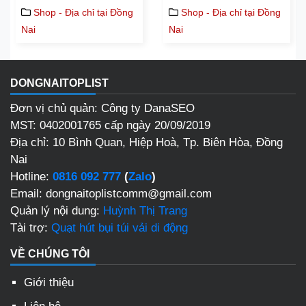
Shop - Địa chỉ tại Đồng
Shop - Địa chỉ tại Đồng
Nai
Nai
DONGNAITOPLIST
Đơn vị chủ quản: Công ty DanaSEO
MST: 0402001765 cấp ngày 20/09/2019
Địa chỉ:
10 Bình Quan, Hiệp Hoà, Tp. Biên Hòa, Đồng
Nai
Hotline:
0816 092 777
(
Zalo
)
Email: dongnaitoplistcomm@gmail.com
Quản lý nội dung:
Huỳnh Thị Trang
Tài trợ:
Quạt hút bụi túi vải di động
VỀ CHÚNG TÔI
Giới thiệu