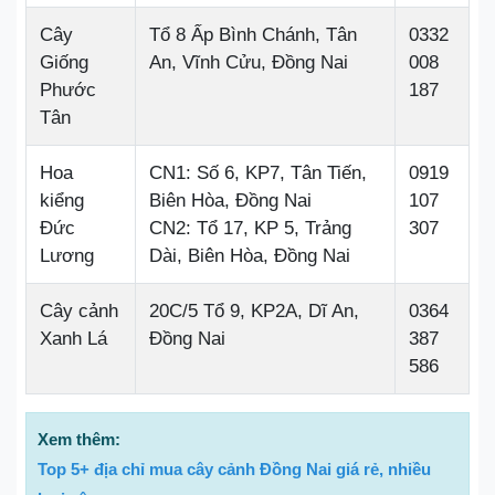
Cây
Tổ 8 Ấp Bình Chánh, Tân
0332
Giống
An, Vĩnh Cửu, Đồng Nai
008
Phước
187
Tân
Hoa
CN1: Số 6, KP7, Tân Tiến,
0919
kiểng
Biên Hòa, Đồng Nai
107
Đức
CN2: Tổ 17, KP 5, Trảng
307
Lương
Dài, Biên Hòa, Đồng Nai
Cây cảnh
20C/5 Tổ 9, KP2A, Dĩ An,
0364
Xanh Lá
Đồng Nai
387
586
Xem thêm:
Top 5+ địa chỉ mua cây cảnh Đồng Nai giá rẻ, nhiều