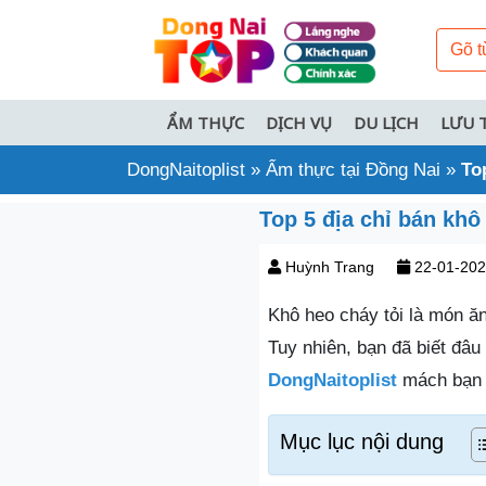
ẨM THỰC
DỊCH VỤ
DU LỊCH
LƯU 
DongNaitoplist
»
Ẩm thực tại Đồng Nai
»
To
Top 5 địa chỉ bán khô
Huỳnh Trang
22-01-20
Khô heo cháy tỏi là món ă
Tuy nhiên, bạn đã biết đâu
DongNaitoplist
mách bạn t
Mục lục nội dung