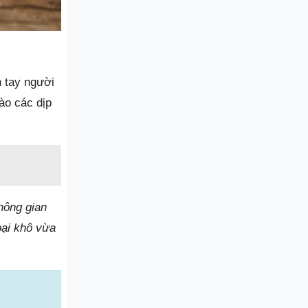
n tay người
ào các dịp
hông gian
oại khô vừa