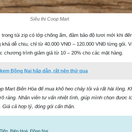
Siêu thị Coop Mart
trong túi zip có lớp chống ẩm, đảm bảo độ tươi mới khi đế
g khá dễ chịu, chỉ từ 40.000 VNĐ – 120.000 VNĐ từng gói. V
c chương trình giảm giá từ 10 – 20% cho các mặt hàng.
kem Đồng Nai hấp dẫn, rất nên thử qua
p Mart Biên Hòa để mua khô heo cháy tỏi và rất hài lòng. K
rõ ràng. Nhân viên tư vấn nhiệt tình, giúp mình chọn được l
. Giá cả hợp lý, đóng gói cẩn thận.
 Tiến, Biên Hoà, Đồng Nai