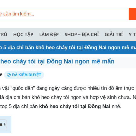
TRÚ
HỌC TẬP
LÀM ĐẸP
SHOP – ĐỊA CHỈ
GIẢI TRÍ
Y 
p 5 địa chỉ bán khô heo cháy tỏi tại Đồng Nai ngon mê m
 heo cháy tỏi tại Đồng Nai ngon mê mẩn
26
ĐÃ KIỂM DUYỆT
n vặt “quốc dân” đang ngày càng được nhiều tín đồ ẩm thực 
 là địa chỉ bán khô heo cháy tỏi ngon và hợp vệ sinh chưa. 
op 5 địa chỉ bán
khô heo cháy tỏi tại Đồng Nai
nhé.