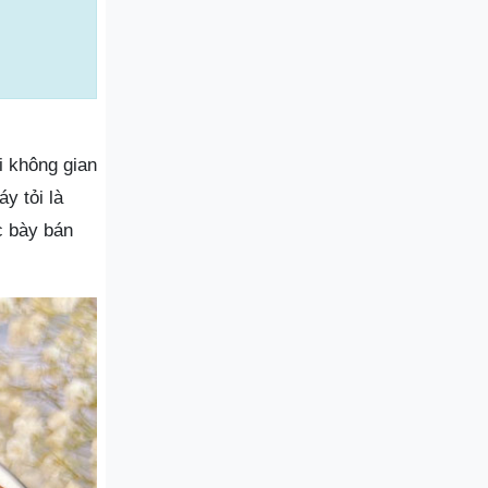
ới không gian
y tỏi là
c bày bán