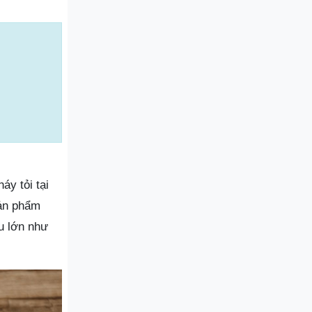
áy tỏi tại
sản phẩm
u lớn như