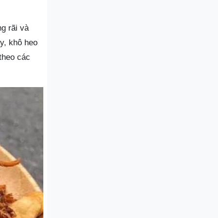
g rãi và
y, khô heo
theo các