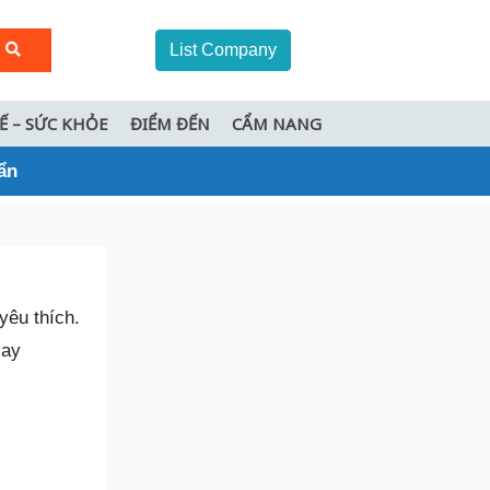
List Company
TẾ – SỨC KHỎE
ĐIỂM ĐẾN
CẨM NANG
ẩn
yêu thích.
Nay