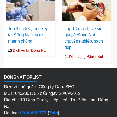
Top 3 dịch vụ bốc xếp
Top 10 địa chỉ vệ sinh
tại Đồng Nai giá rẻ
giày ở Đồng Nai
nhanh chóng
chuyên nghiệp, sạch
đẹp
Dịch vụ tại Đồng Nai
Dịch vụ tại Đồng Nai
DONGNAITOPLIST
Đơn vị chủ quản: Công ty DanaSEO
MST: 0402001765 cấp ngày 20/09/2019
Địa chỉ:
10 Bình Quan, Hiệp Hoà, Tp. Biên Hòa, Đồng
Nai
Hotline:
0816 092 777
(
Zalo
)