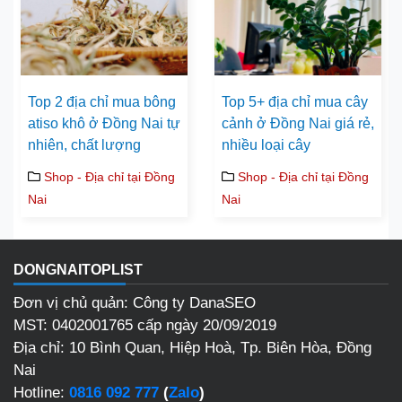
Top 2 địa chỉ mua bông
Top 5+ địa chỉ mua cây
atiso khô ở Đồng Nai tự
cảnh ở Đồng Nai giá rẻ,
nhiên, chất lượng
nhiều loại cây
Shop - Địa chỉ tại Đồng
Shop - Địa chỉ tại Đồng
Nai
Nai
DONGNAITOPLIST
Đơn vị chủ quản: Công ty DanaSEO
MST: 0402001765 cấp ngày 20/09/2019
Địa chỉ:
10 Bình Quan, Hiệp Hoà, Tp. Biên Hòa, Đồng
Nai
Hotline:
0816 092 777
(
Zalo
)