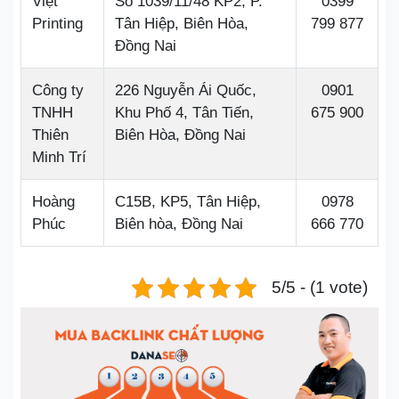
Việt
Số 1039/11/48 KP2, P.
0399
Printing
Tân Hiệp, Biên Hòa,
799 877
Đồng Nai
Công ty
226 Nguyễn Ái Quốc,
0901
TNHH
Khu Phố 4, Tân Tiến,
675 900
Thiên
Biên Hòa, Đồng Nai
Minh Trí
Hoàng
C15B, KP5, Tân Hiệp,
0978
Phúc
Biên hòa, Đồng Nai
666 770
5/5 - (1 vote)