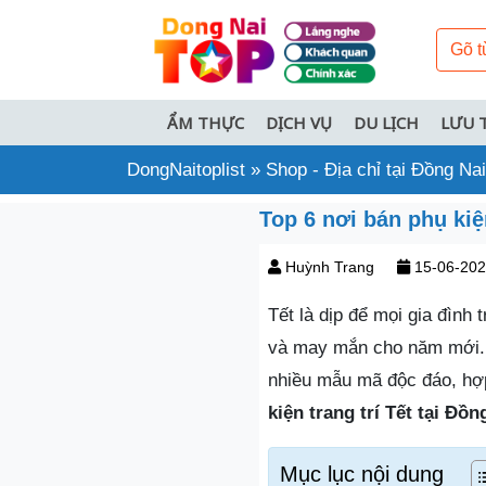
ẨM THỰC
DỊCH VỤ
DU LỊCH
LƯU 
DongNaitoplist
»
Shop - Địa chỉ tại Đồng Nai
Top 6 nơi bán phụ kiện
Huỳnh Trang
15-06-20
Tết là dịp để mọi gia đình
và may mắn cho năm mới. V
nhiều mẫu mã độc đáo, h
kiện trang trí Tết tại Đồn
Mục lục nội dung