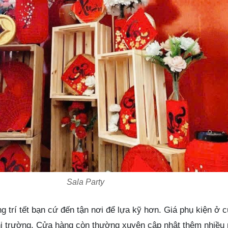
Sala Party
g trí tết bạn cứ đến tận nơi để lựa kỹ hơn. Giá phụ kiện ở 
thị trường. Cửa hàng còn thường xuyên cập nhật thêm nhiều