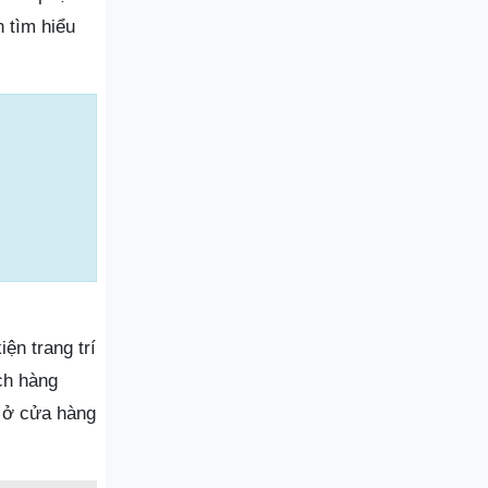
 tìm hiểu
ện trang trí
ch hàng
 ở cửa hàng