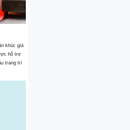
ân khúc giá
ược hỗ trợ
 trang trí