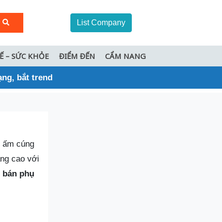
List Company
TẾ – SỨC KHỎE
ĐIỂM ĐẾN
CẨM NANG
ạng, bắt trend
c ấm cúng
ăng cao với
i
bán phụ