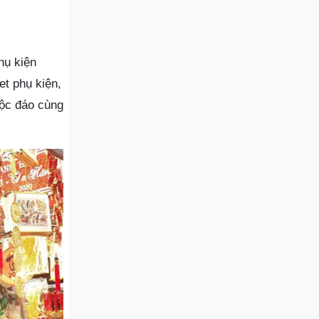
hụ kiện
et phụ kiện,
độc đáo cùng