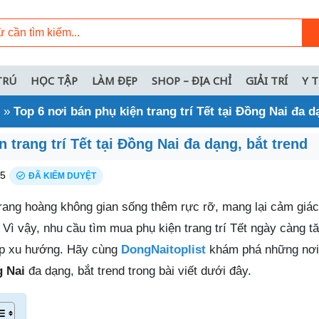
TRÚ
HỌC TẬP
LÀM ĐẸP
SHOP – ĐỊA CHỈ
GIẢI TRÍ
Y 
»
Top 6 nơi bán phụ kiện trang trí Tết tại Đồng Nai đa d
 trang trí Tết tại Đồng Nai đa dạng, bắt trend
25
ĐÃ KIỂM DUYỆT
 trang hoàng không gian sống thêm rực rỡ, mang lại cảm giá
ì vậy, nhu cầu tìm mua phụ kiện trang trí Tết ngày càng t
ợp xu hướng. Hãy cùng
DongNaitoplist
khám phá những nơ
g Nai
đa dạng, bắt trend trong bài viết dưới đây.