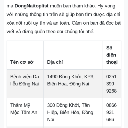
mà
DongNaitoplist
muốn bạn tham khảo. Hy vọng
với những thông tin trên sẽ giúp bạn tìm được địa chỉ
xóa nốt ruồi uy tín và an toàn. Cảm ơn bạn đã đọc bài
viết và đừng quên theo dõi chúng tôi nhé.
Số
điện
Tên cơ sở
Địa chỉ
thoại
Bệnh viện Da
1490 Đồng Khởi, KP3,
0251
liễu Đồng Nai
Biên Hòa, Đồng Nai
399
9268
Thẩm Mỹ
300 Đồng Khởi, Tân
0866
Mộc Tâm An
Hiệp, Biên Hòa, Đồng
931
Nai
686