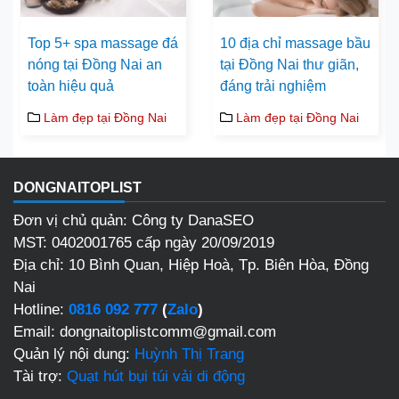
Top 5+ spa massage đá
10 địa chỉ massage bầu
nóng tại Đồng Nai an
tại Đồng Nai thư giãn,
toàn hiệu quả
đáng trải nghiệm
Làm đẹp tại Đồng Nai
Làm đẹp tại Đồng Nai
DONGNAITOPLIST
Đơn vị chủ quản: Công ty DanaSEO
MST: 0402001765 cấp ngày 20/09/2019
Địa chỉ:
10 Bình Quan, Hiệp Hoà, Tp. Biên Hòa, Đồng
Nai
Hotline:
0816 092 777
(
Zalo
)
Email: dongnaitoplistcomm@gmail.com
Quản lý nội dung:
Huỳnh Thị Trang
Tài trợ:
Quạt hút bụi túi vải di động