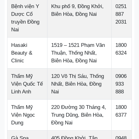
Bệnh viện Y
Khu phố 9, Đồng Khởi,
0251
Dược Cổ
Biên Hòa, Đồng Nai
887
truyền Đồng
2031
Nai
Hasaki
1519 – 1521 Phạm Văn
1800
Beauty &
Thuận, Thống Nhất,
6324
Clinic
Biên Hòa, Đồng Nai
Thẩm Mỹ
120 Võ Thị Sáu, Thống
0906
Viện Quốc Tế
Nhất, Biên Hòa, Đồng
933
Linh Anh
Nai
888
Thẩm Mỹ
220 Đường 30 Tháng 4,
1800
Viện Ngọc
Trung Dũng, Biên Hòa,
6377
Dung
Đồng Nai
Gà Spa
405 Đồng Khởi, Tân
0948