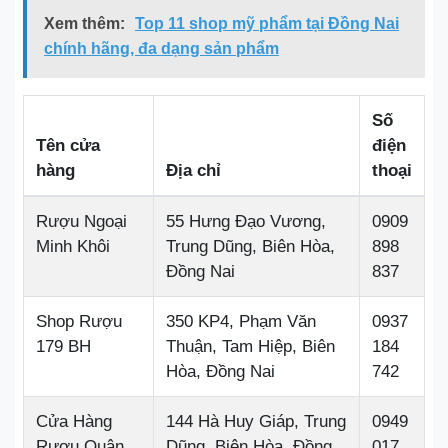
Xem thêm:
Top 11 shop mỹ phẩm tại Đồng Nai
chính hãng, đa dạng sản phẩm
Số
Tên cửa
điện
hàng
Địa chỉ
thoại
Rượu Ngoại
55 Hưng Đạo Vương,
0909
Minh Khôi
Trung Dũng, Biên Hòa,
898
Đồng Nai
837
Shop Rượu
350 KP4, Phạm Văn
0937
179 BH
Thuận, Tam Hiệp, Biên
184
Hòa, Đồng Nai
742
Cửa Hàng
144 Hà Huy Giáp, Trung
0949
Rượu Quân
Dũng, Biên Hòa, Đồng
017